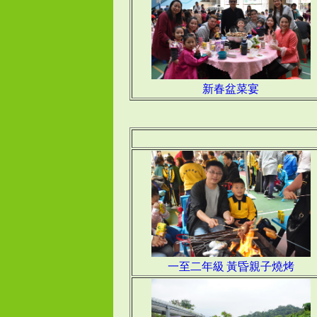
新春盆菜宴
一至二年級 黃昏親子燒烤