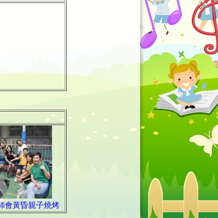
師會黃昏親子燒烤