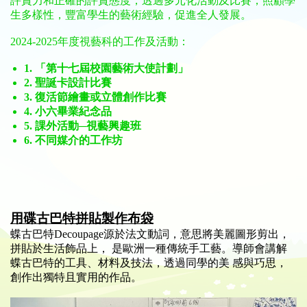
評賞力和正確的評賞態度，透過多元化活動及比賽，照顧學
生多樣性，豐富學生的藝術經驗，促進全人發展。
2024-2025年度視藝科的工作及活動：
1. 「第十七屆校園藝術大使計劃」
2. 聖誕卡設計比賽
3. 復活節繪畫或立體創作比賽
4. 小六畢業紀念品
5. 課外活動─視藝興趣班
6. 不同媒介的工作坊
用碟古巴特拼貼製作布袋
蝶古巴特Decoupage源於法文動詞，意思將美麗圖形剪出，
拼貼於生活飾品上， 是歐洲一種傳統手工藝。導師會講解
蝶古巴特的工具、材料及技法，透過同學的美 感與巧思，
創作出獨特且實用的作品。