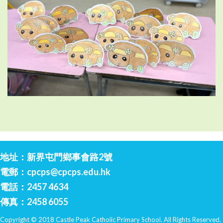
地址：新界屯門鄉事會路2號
電郵：
cpcps@cpcps.edu.hk
電話：2457 4634
傳真：2458 6055
Copyright © 2018 Castle Peak Catholic Primary School. All Rights Reserved.