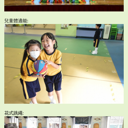
兒童體適能:
花式跳繩: