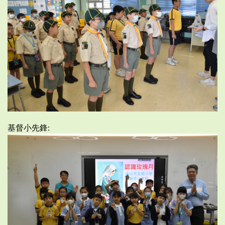
基督小先鋒: