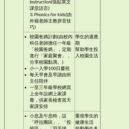
instruction(張貼英文
課堂語言)
3. Phonics for kids(由
外籍老師主教拼音技
巧)
校園爸媽計劃(由校內
學生的適應
科任老師擔任一年級
期
「校園爸媽」，定期
幫助學生投
進行「家庭聚會」，
入校園生活
分享校園點滴。)
小一入學100日慶祝
每天早會及早讀由班
主任陪伴
一至三年級學校網頁
上全年設網上家課
冊，供家長檢查當天
家課安排
小息及午息時，設
重視學生的
「呼拉圈區」、「投
健康生活
籃區」、「羽毛球
鼓勵學生多