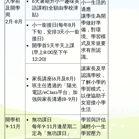
入學前
6天暑期升小一趣味英
小一生活的
及開學
語課程(全額由學校津
適應
周
貼)
讓學生為開
2月-8月
學做好準
小一銜接日(每年8月
備，對環
下旬，安排3天小一銜
境、學習模
接日)
式及常規要
開學首5天半天上課
求有所認
(早上8:00至下午
識。
12:20)
讓家長及早
認識學校，
家長講座(6月及8月)
了解小學的
班主任透過的「陽光
學習模式，
電話/eClass平台」加
以便協助子
強與家長溝通(8-9月)
女迎接小學
生活
開學初
無功課日
學習與評估
9-11月
每年9-11月逢星期二
減輕小一生
定為「無功課日」
學習壓力