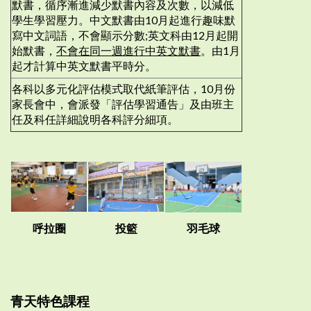
默書，循序漸進減少默書內容及次數，以減低
學生學習壓力。中文默書由10月起進行趣味默
寫中文詞語，不會顯示分數;英文科由12月起開
始默書，
不會在同一週進行中英文默書
。由1月
起才計算中英文默書平時分。
各科以多元化評估模式取代紙筆評估，10月份
家長會中，會派發「評估學習通告」及由班主
任及科任詳細說明各科評分細項。
呼拉圈
投籃
羽毛球
青天特色課程