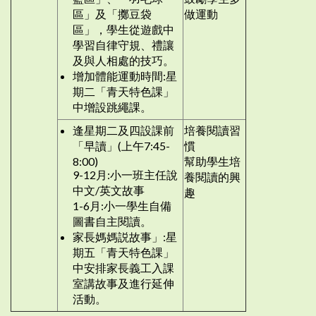
區」及「擲豆袋
做運動
區」，學生從遊戲中
學習自律守規、禮讓
及與人相處的技巧。
增加體能運動時間:星
期二「青天特色課」
中增設跳繩課。
逢星期二及四設課前
培養閱讀習
「早讀」(上午7:45-
慣
8:00)
幫助學生培
9-12月:小一班主任說
養閱讀的興
中文/英文故事
趣
1-6月:小一學生自備
圖書自主閱讀。
家長媽媽説故事」:星
期五「青天特色課」
中安排家長義工入課
室講故事及進行延伸
活動。