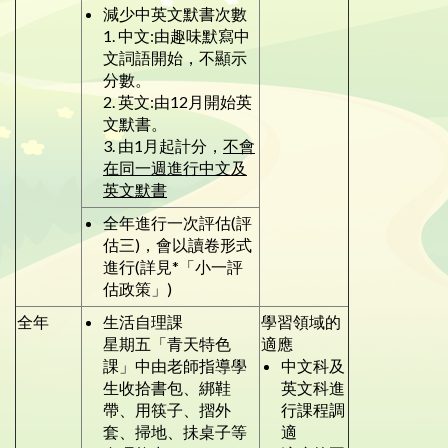
減少中英文默書次數
1. 中文:由趣味默寫中
文詞語開始，不顯示
分數。
2. 英文:由12月開始英
文默書。
3. 由1月起計分，
不會
在同一週進行中文及
英文默書
全年進行一次評估(評
估三)，會以讀卷形式
進行(詳見*「小一評
估政策」)
全年
生活自理課
學習領域的
星期五「青天特色
適應
課」中由老師指導學
中文科及
生收拾書包、綁鞋
英文科進
帶、用筷子、摺外
行課程調
套、掃地、抺桌子等
適