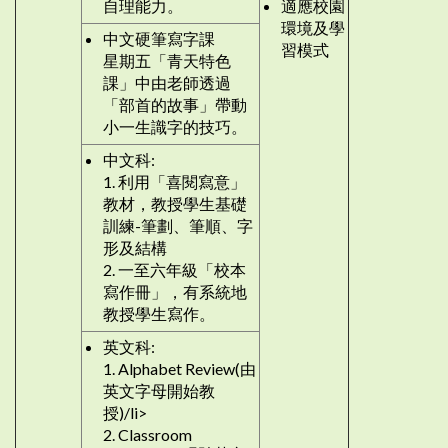
自理能力。
適應校園
環境及學
中文硬筆寫字課
習模式
星期五「青天特色
課」中由老師透過
「部首的故事」帶動
小一生識字的技巧。
中文科:
1. 利用「喜閱寫意」
教材，教授學生基礎
訓練-筆劃、筆順、字
形及結構
2. 一至六年級「校本
寫作冊」，有系統地
教授學生寫作。
英文科:
1. Alphabet Review(由
英文字母開始教
授)/li>
2. Classroom