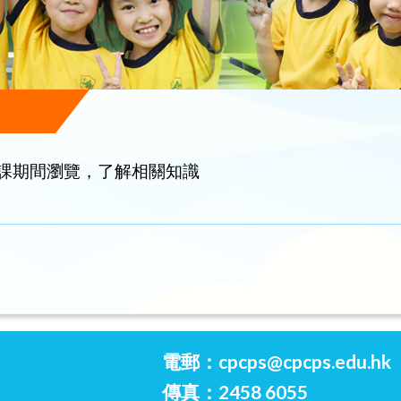
停課期間瀏覽，了解相關知識
電郵：
cpcps@cpcps.edu.hk
傳真：2458 6055