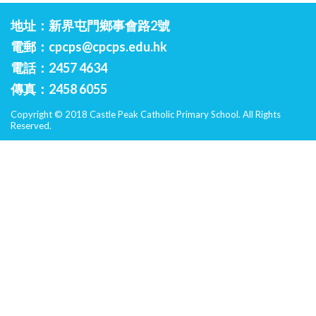
地址：新界屯門鄉事會路2號
電郵：
cpcps@cpcps.edu.hk
電話：2457 4634
傳真：2458 6055
Copyright © 2018 Castle Peak Catholic Primary School. All Rights
Reserved.