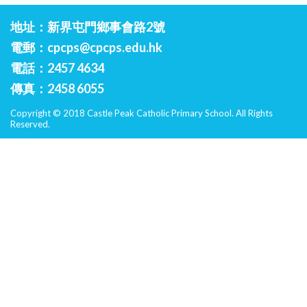
地址：新界屯門鄉事會路2號
電郵：
cpcps@cpcps.edu.hk
電話：2457 4634
傳真：2458 6055
Copyright © 2018 Castle Peak Catholic Primary School. All Rights
Reserved.