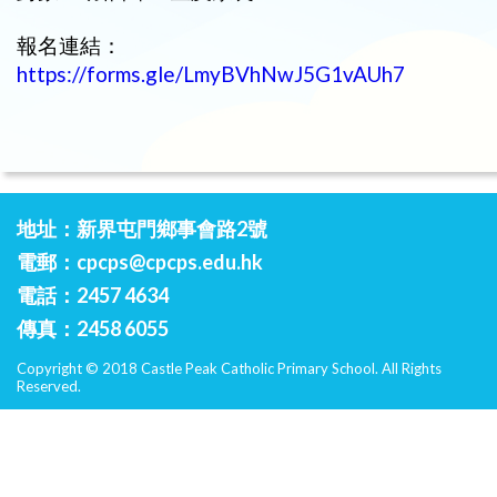
報名連結：
https://forms.gle/LmyBVhNwJ5G1vAUh7
地址：新界屯門鄉事會路2號
電郵：
cpcps@cpcps.edu.hk
電話：2457 4634
傳真：2458 6055
Copyright © 2018 Castle Peak Catholic Primary School. All Rights
Reserved.