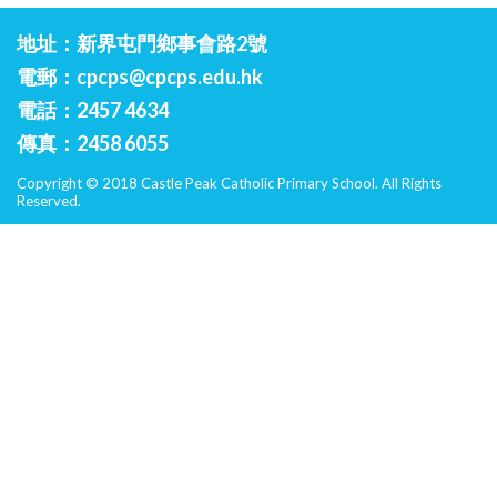
地址：新界屯門鄉事會路2號
電郵：
cpcps@cpcps.edu.hk
電話：2457 4634
傳真：2458 6055
Copyright © 2018 Castle Peak Catholic Primary School. All Rights
Reserved.