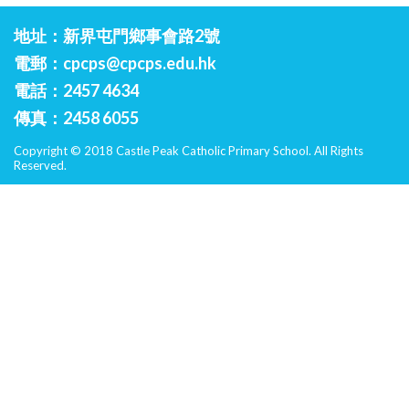
地址：新界屯門鄉事會路2號
電郵：
cpcps@cpcps.edu.hk
電話：2457 4634
傳真：2458 6055
Copyright © 2018 Castle Peak Catholic Primary School. All Rights
Reserved.