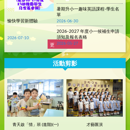
暑期升小一趣味英語課程-學生名
單
愉快學習新體驗
2026-06-30
2026-2027 年度小一候補生申請
須知及報名表格
2026-07-10
2026-05-27
更
多+
活動剪影
青天啟「情」班 (進階)(一)
才藝匯演